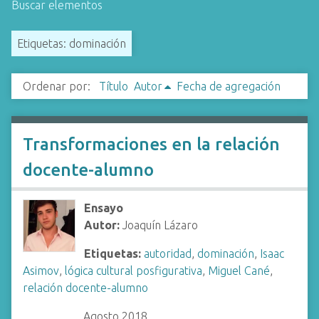
Buscar elementos
i
n
Etiquetas: dominación
c
i
p
Ordenar por:
Título
Autor
Fecha de agregación
a
l
Transformaciones en la relación
docente-alumno
Ensayo
Autor:
Joaquín Lázaro
Etiquetas:
autoridad
,
dominación
,
Isaac
Asimov
,
lógica cultural posfigurativa
,
Miguel Cané
,
relación docente-alumno
Agosto 2018