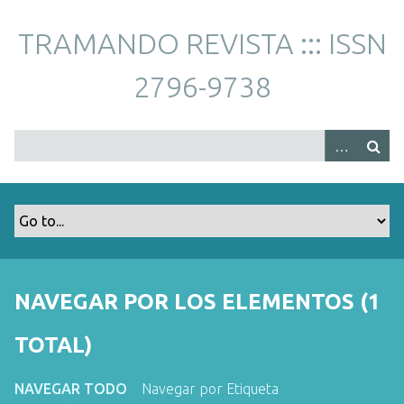
S
a
TRAMANDO REVISTA ::: ISSN
l
t
2796-9738
a
r
a
l
c
o
n
t
e
n
NAVEGAR POR LOS ELEMENTOS (1
i
d
TOTAL)
o
p
NAVEGAR TODO
Navegar por Etiqueta
r