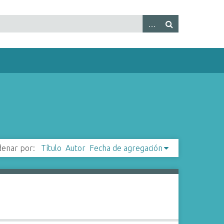
enar por:
Título
Autor
Fecha de agregación