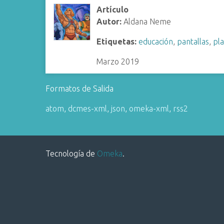
i
Artículo
n
Autor:
Aldana Neme
c
Etiquetas:
educación
,
pantallas
,
pl
i
p
Marzo 2019
a
l
Formatos de Salida
atom
,
dcmes-xml
,
json
,
omeka-xml
,
rss2
Tecnología de
Omeka
.