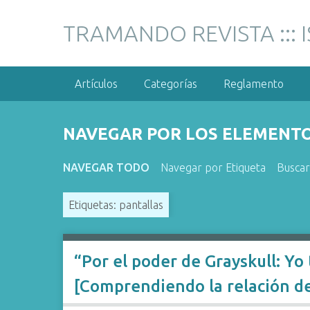
S
a
TRAMANDO REVISTA ::: 
l
t
a
Artículos
Categorías
Reglamento
r
a
l
NAVEGAR POR LOS ELEMENTOS
c
o
NAVEGAR TODO
Navegar por Etiqueta
Busca
n
t
Etiquetas: pantallas
e
n
i
d
“Por el poder de Grayskull: Yo
o
[Comprendiendo la relación de 
p
r