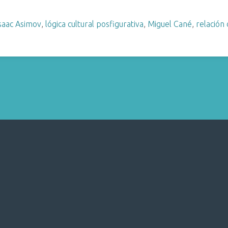
saac Asimov
,
lógica cultural posfigurativa
,
Miguel Cané
,
relación