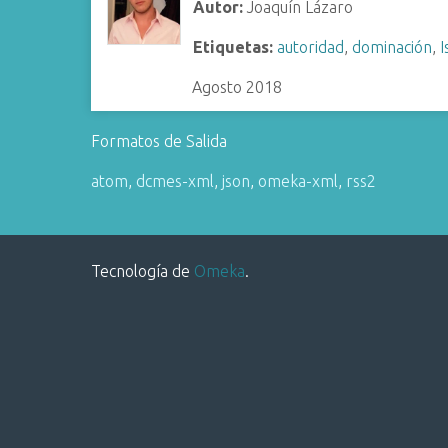
Autor:
Joaquín Lázaro
i
n
Etiquetas:
autoridad
,
dominación
,
I
c
Agosto 2018
i
p
a
Formatos de Salida
l
atom
,
dcmes-xml
,
json
,
omeka-xml
,
rss2
Tecnología de
Omeka
.