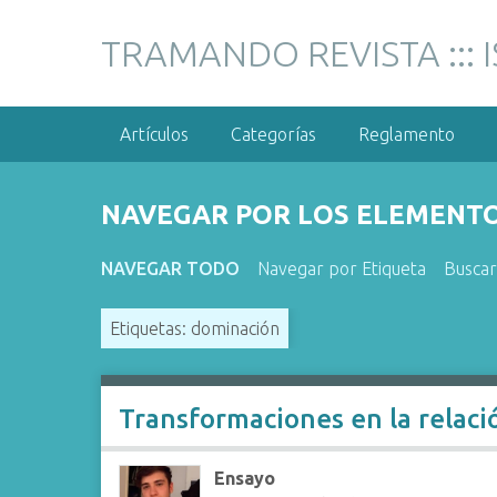
S
a
TRAMANDO REVISTA ::: 
l
t
a
Artículos
Categorías
Reglamento
r
a
l
NAVEGAR POR LOS ELEMENTOS
c
o
NAVEGAR TODO
Navegar por Etiqueta
Busca
n
t
Etiquetas: dominación
e
n
i
d
Transformaciones en la relac
o
p
Ensayo
r