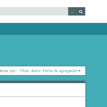
enar por:
Título
Autor
Fecha de agregación