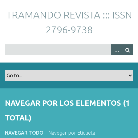
S
a
TRAMANDO REVISTA ::: ISSN
l
t
2796-9738
a
r
a
l
c
o
n
t
e
n
NAVEGAR POR LOS ELEMENTOS (1
i
d
TOTAL)
o
p
NAVEGAR TODO
Navegar por Etiqueta
r