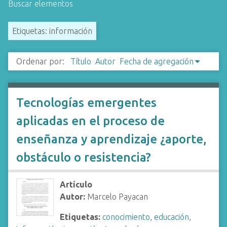
Buscar elementos
i
n
Etiquetas: información
c
i
p
Ordenar por:
Título
Autor
Fecha de agregación
a
l
Tecnologías emergentes
aplicadas en el proceso de
enseñanza y aprendizaje ¿aporte,
obstáculo o resistencia?
Artículo
Autor:
Marcelo Payacan
Etiquetas:
conocimiento
,
educación
,