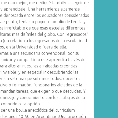
se me dan mejor, me dediqué también a seguir de
a y aprendizaje. Una herramienta altamente
e denostada entre los educadores considerados
este punto, tenía un paquete amplio de teoría y
a irrefutable de que esas escuelas diferentes
ulturas más disímiles del globo. Con “egresados”
a (en relación a los egresados de la escolaridad
s, en la Universidad o fuera de ella.
lemas a una secundaria convencional, por su
municar y compartir lo que aprendí a través de
para alterar nuestras arraigadas creencias
invisible, y en especial ir descubriendo las
 en un sistema que sufrimos todos: docentes
tivo o formación, funcionarios alejados de la
 mandan tareas, que exigen o que descuidan. Y,
endizaje y conocimiento con los altibajos de la
n conocido otra opción.
ser una bolilla anecdótica del curriculum
e los años 40-50 en Argentina? ¿Una procesión