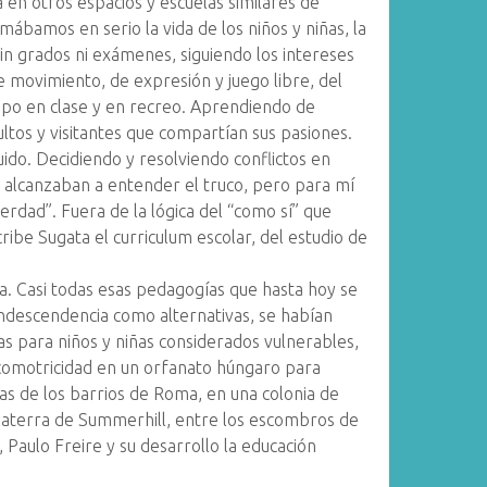
 en otros espacios y escuelas similares de
ábamos en serio la vida de los niños y niñas, la
in grados ni exámenes, siguiendo los intereses
e movimiento, de expresión y juego libre, del
empo en clase y en recreo. Aprendiendo de
ltos y visitantes que compartían sus pasiones.
ido. Decidiendo y resolviendo conflictos en
 alcanzaban a entender el truco, pero para mí
verdad”. Fuera de la lógica del “como sí” que
ibe Sugata el curriculum escolar, del estudio de
. Casi todas esas pedagogías que hasta hoy se
ndescendencia como alternativas, se habían
s para niños y niñas considerados vulnerables,
sicomotricidad en un orfanato húngaro para
as de los barrios de Roma, en una colonia de
glaterra de Summerhill, entre los escombros de
, Paulo Freire y su desarrollo la educación