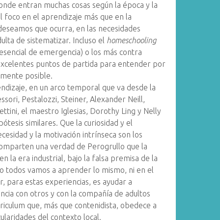
donde entran muchas cosas según la época y la
l foco en el aprendizaje más que en la
deseamos que ocurra, en las necesidades
ulta de sistematizar. Incluso el
homeschooling
resencial de emergencia) o los más contra
excelentes puntos de partida para entender por
amente posible.
ndizaje, en un arco temporal que va desde la
ori, Pestalozzi, Steiner, Alexander Neill,
ttini, el maestro Iglesias, Dorothy Ling y Nelly
tesis similares. Que la curiosidad y el
cesidad y la motivación intrínseca son los
omparten una verdad de Perogrullo que la
n la era industrial, bajo la falsa premisa de la
 no todos vamos a aprender lo mismo, ni en el
, para estas experiencias, es ayudar a
encia con otros y con la compañía de adultos
riculum que, más que contenidista, obedece a
cularidades del contexto local.