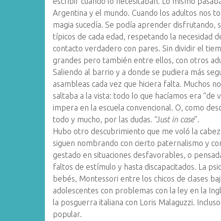
escribir cuando lo necesitaban. Lo mismo pasaba
Argentina y el mundo. Cuando los adultos nos tom
magia sucedía. Se podía aprender disfrutando, s
típicos de cada edad, respetando la necesidad d
contacto verdadero con pares. Sin dividir el ti
grandes pero también entre ellos, con otros adu
Saliendo al barrio y a donde se pudiera más segu
asambleas cada vez que hiciera falta. Muchos no
saltaba a la vista: todo lo que hacíamos era “de 
impera en la escuela convencional. O, como descr
todo y mucho, por las dudas. “J
ust in case
”.
Hubo otro descubrimiento que me voló la cabeza
siguen nombrando con cierto paternalismo y co
gestado en situaciones desfavorables, o pensada
faltos de estímulo y hasta discapacitados. La p
bebés, Montessori entre los chicos de clases baj
adolescentes con problemas con la ley en la In
la posguerra italiana con Loris Malaguzzi. Incluso
popular.