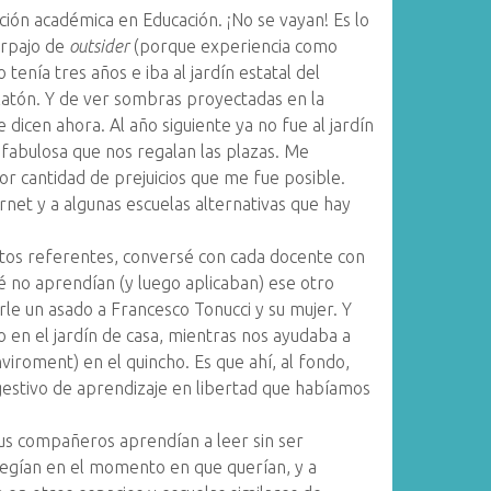
ión académica en Educación. ¡No se vayan! Es lo
arpajo de
outsider
(porque experiencia como
tenía tres años e iba al jardín estatal del
 Platón. Y de ver sombras proyectadas en la
le dicen ahora. Al año siguiente ya no fue al jardín
n fabulosa que nos regalan las plazas. Me
r cantidad de prejuicios que me fue posible.
ernet y a algunas escuelas alternativas que hay
intos referentes, conversé con cada docente con
 no aprendían (y luego aplicaban) ese otro
rle un asado a Francesco Tonucci y su mujer. Y
en el jardín de casa, mientras nos ayudaba a
iroment) en el quincho. Es que ahí, al fondo,
gestivo de aprendizaje en libertad que habíamos
 sus compañeros aprendían a leer sin ser
legían en el momento en que querían, y a