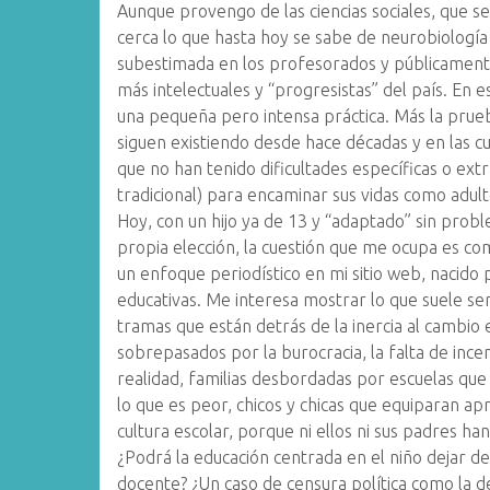
Aunque provengo de las ciencias sociales, que 
cerca lo que hasta hoy se sabe de neurobiologí
subestimada en los profesorados y públicament
más intelectuales y “progresistas” del país. En 
una pequeña pero intensa práctica. Más la prueb
siguen existiendo desde hace décadas y en las c
que no han tenido dificultades específicas o extr
tradicional) para encaminar sus vidas como adulto
Hoy, con un hijo ya de 13 y “adaptado” sin prob
propia elección, la cuestión que me ocupa es co
un enfoque periodístico en mi sitio web, nacido 
educativas. Me interesa mostrar lo que suele ser 
tramas que están detrás de la inercia al cambio
sobrepasados por la burocracia, la falta de incen
realidad, familias desbordadas por escuelas que
lo que es peor, chicos y chicas que equiparan apr
cultura escolar, porque ni ellos ni sus padres ha
¿Podrá la educación centrada en el niño dejar de 
docente? ¿Un caso de censura política como la d