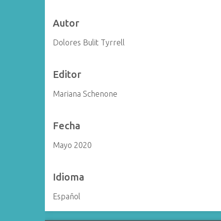
i
n
Autor
c
Dolores Bulit Tyrrell
i
p
a
Editor
l
Mariana Schenone
Fecha
Mayo 2020
Idioma
Español