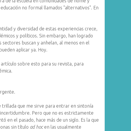
era de la escuela en comunidades de home y
 educación no formal llamados "alternativos". En
ntidad y diversidad de estas experiencias crece,
émicos y políticos. Sin embargo, han logrado
os sectores buscan y anhelan, al menos en el
 pueden aplicar ya. Hoy.
 artículo sobre esto para su revista, para
adémica.
urgente.
e trillada que me sirve para entrar en sintonía
 incertidumbre. Pero que no es estrictamente
ntó en el pasado, hace más de un siglo. Es la que
onas sin título
ad hoc
en las usualmente