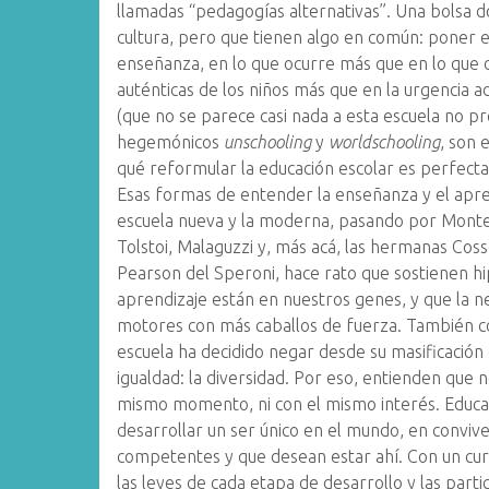
llamadas “pedagogías alternativas”. Una bolsa 
cultura, pero que tienen algo en común: poner e
enseñanza, en lo que ocurre más que en lo que 
auténticas de los niños más que en la urgencia ad
(que no se parece casi nada a esta escuela no p
hegemónicos
unschooling
y
worldschooling
, son 
qué reformular la educación escolar es perfect
Esas formas de entender la enseñanza y el apre
escuela nueva y la moderna, pasando por Montess
Tolstoi, Malaguzzi y, más acá, las hermanas Cosse
Pearson del Speroni, hace rato que sostienen hipó
aprendizaje están en nuestros genes, y que la ne
motores con más caballos de fuerza. También c
escuela ha decidido negar desde su masificación e
igualdad: la diversidad. Por eso, entienden que
mismo momento, ni con el mismo interés. Educar
desarrollar un ser único en el mundo, en conviv
competentes y que desean estar ahí. Con un cur
las leyes de cada etapa de desarrollo y las parti