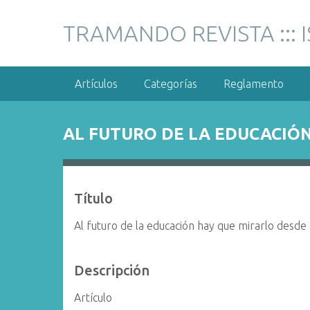
S
a
TRAMANDO REVISTA ::: 
l
t
a
Artículos
Categorías
Reglamento
r
a
l
AL FUTURO DE LA EDUCACIÓN
c
o
n
t
Título
e
n
Al futuro de la educación hay que mirarlo desde 
i
d
Descripción
o
p
Artículo
r