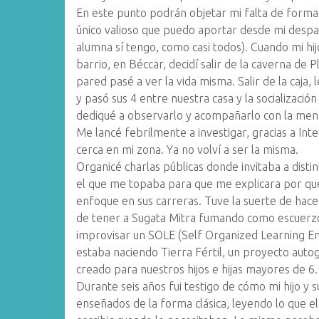
En este punto podrán objetar mi falta de formac
único valioso que puedo aportar desde mi desp
alumna sí tengo, como casi todos). Cuando mi hijo 
barrio, en Béccar, decidí salir de la caverna de
pared pasé a ver la vida misma. Salir de la caja, 
y pasó sus 4 entre nuestra casa y la socializació
dediqué a observarlo y acompañarlo con la meno
Me lancé febrilmente a investigar, gracias a Int
cerca en mi zona. Ya no volví a ser la misma.
Organicé charlas públicas donde invitaba a dist
el que me topaba para que me explicara por qué
enfoque en sus carreras. Tuve la suerte de hace
de tener a Sugata Mitra fumando como escuerzo 
improvisar un SOLE (Self Organized Learning Env
estaba naciendo Tierra Fértil, un proyecto auto
creado para nuestros hijos e hijas mayores de 6.
Durante seis años fui testigo de cómo mi hijo y
enseñados de la forma clásica, leyendo lo que e