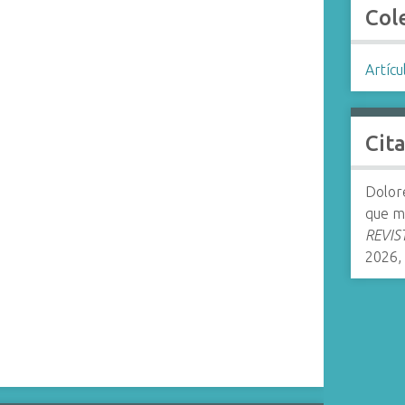
Col
Artícu
Cit
Dolore
que mi
REVIST
2026,