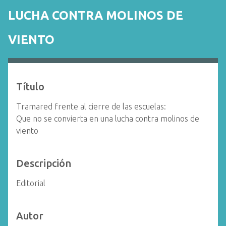
i
LUCHA CONTRA MOLINOS DE
n
c
VIENTO
i
p
a
l
Título
Tramared frente al cierre de las escuelas:
Que no se convierta en una lucha contra molinos de
viento
Descripción
Editorial
Autor