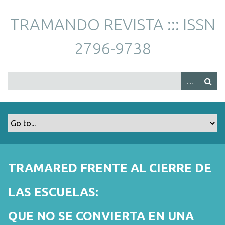
S
a
TRAMANDO REVISTA ::: ISSN
l
t
2796-9738
a
r
a
l
c
o
n
t
e
n
TRAMARED FRENTE AL CIERRE DE
i
d
LAS ESCUELAS:
o
p
QUE NO SE CONVIERTA EN UNA
r